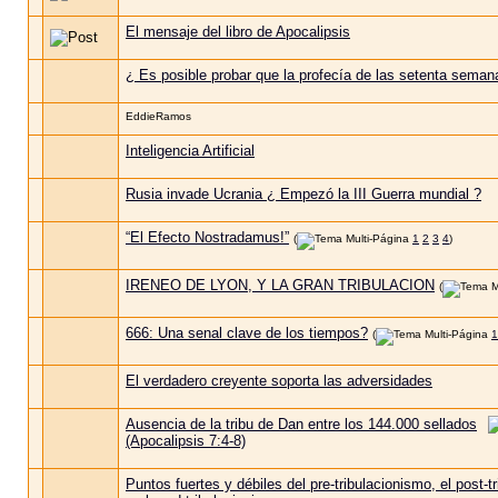
El mensaje del libro de Apocalipsis
¿ Es posible probar que la profecía de las setenta seman
EddieRamos
Inteligencia Artificial
Rusia invade Ucrania ¿ Empezó la III Guerra mundial ?
“El Efecto Nostradamus!”
(
1
2
3
4
)
IRENEO DE LYON, Y LA GRAN TRIBULACION
(
666: Una senal clave de los tiempos?
(
1
El verdadero creyente soporta las adversidades
Ausencia de la tribu de Dan entre los 144.000 sellados
(Apocalipsis 7:4-8)
Puntos fuertes y débiles del pre-tribulacionismo, el post-t