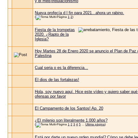
y el med-tribulacionismo
Nueva profecía d l fin para 2021...ahora un rabino.
(
1
2
)
Fiesta de la trompetas
2020. ¿Rapto de la
Iglesia?
Hoy Martes 28 de Enero 2020 se anuncio el Plan de Paz 
Palestina
Cual seria o es la diferencia...
El dios de las fortalezas!
Hola, soy nuevo aquí. Hice este vídeo y quiero saber qué
ofensas por favor
El Campamento de los Santos! Ap. 20
¿El milenio son literalmente 1.000 años?
(
1
2
3
4
5
...
Ultima página
)
Está por darte un nuevo orden mundial? Cómo se debe le