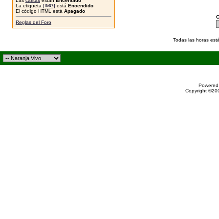
Las
caritas
están
Encendido
La etiqueta
[IMG]
está
Encendido
El código HTML está
Apagado
C
Reglas del Foro
Todas las horas est
Powered 
Copyright ©200