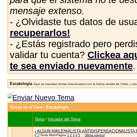
mensaje extenso.
- ¿Olvidaste tus datos de usu
recuperarlos!
- ¿Estás registrado pero perdis
validar tu cuenta?
Clickea aqu
te sea enviado nuevamente
.
Escatología
Aquí se estudian temas relacionados con la futura venida de Cristo, y los
Temas en el Foro
: Escatología
Tema
/
Iniciador del Tema
¿ALGUN AMILENIALISTA ANTIDISPENSACIONALISTA 
(
1
2
3
4
5
...
Ultima página
)