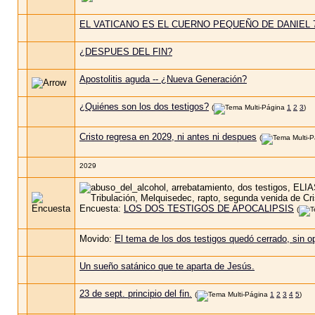
EL VATICANO ES EL CUERNO PEQUEÑO DE DANIEL 
¿DESPUES DEL FIN?
Apostolitis aguda -- ¿Nueva Generación?
¿Quiénes son los dos testigos?
(
1
2
3
)
Cristo regresa en 2029, ni antes ni despues
(
2029
Encuesta:
LOS DOS TESTIGOS DE APOCALIPSIS
(
Movido:
El tema de los dos testigos quedó cerrado, sin op
Un sueño satánico que te aparta de Jesús.
23 de sept. principio del fin.
(
1
2
3
4
5
)