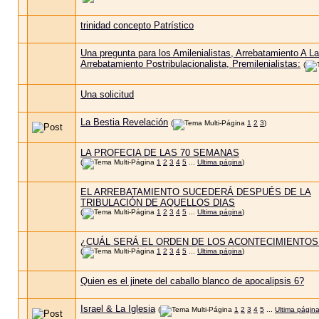
trinidad concepto Patrístico
Una pregunta para los Amilenialistas, Arrebatamiento A La
Arrebatamiento Postribulacionalista, Premilenialistas:
(
Una solicitud
La Bestia Revelación
(
1
2
3
)
LA PROFECIA DE LAS 70 SEMANAS
(
1
2
3
4
5
...
Ultima página
)
EL ARREBATAMIENTO SUCEDERÁ DESPUÉS DE LA
TRIBULACIÓN DE AQUELLOS DIAS
(
1
2
3
4
5
...
Ultima página
)
¿CUÁL SERÁ EL ORDEN DE LOS ACONTECIMIENTOS
(
1
2
3
4
5
...
Ultima página
)
Quien es el jinete del caballo blanco de apocalipsis 6?
Israel & La Iglesia
(
1
2
3
4
5
...
Ultima págin