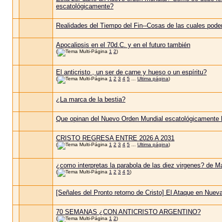
escatológicamente?
Realidades del Tiempo del Fin--Cosas de las cuales pod
Apocalipsis en el 70d.C. y en el futuro también
(
1
2
)
El anticristo , un ser de carne y hueso o un espíritu?
(
1
2
3
4
5
...
Ultima página
)
¿La marca de la bestia?
Que opinan del Nuevo Orden Mundial escatológicamente
CRISTO REGRESA ENTRE 2026 A 2031
(
1
2
3
4
5
...
Ultima página
)
¿como interpretas la parabola de las diez virgenes? de M
(
1
2
3
4
5
)
[Señales del Pronto retorno de Cristo] El Ataque en Nuev
70 SEMANAS ¿CON ANTICRISTO ARGENTINO?
(
1
2
)