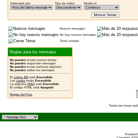
Ordenado por
Tipo de orden
Desde el
Nuevos mensajes
No hay nuevos mensajes
Tema cerrado
Reglas para los mensajes
No puedes
enviar nuevos temas
No puedes
responder mensajes
No puedes
enviar archivos adjuntos
No puedes
editar tus mensajes
El
código BB
está
Encendido
.
Las
caritas
están
Encendido
La etiqueta
[IMG]
está
Encendido
El código HTML está
Apagado
C
Reglas del Foro
Todas las horas est
Powered 
Copyright ©200