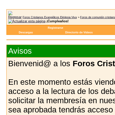
Foros Cristianos Evangélicos Ekklesia Viva
>
Foros de comunión cristian
¡Cumpleaños!
Registrarse
Descargas
Directorio de Videos
Avisos
Bienvenid@ a los
Foros Cris
En este momento estás viendo
acceso a la lectura de los d
solicitar la membresía en nue
sea aprobada tendrás acceso d