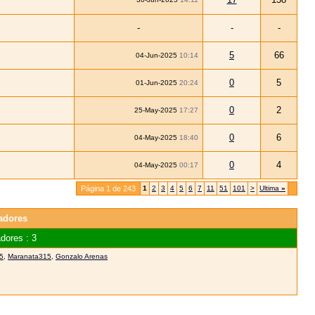
-
-
-
5
66
04-Jun-2025
10:14
0
5
01-Jun-2025
20:24
0
2
25-May-2025
17:27
0
6
04-May-2025
18:40
0
4
04-May-2025
00:17
Página 1 de 243
1
2
3
4
5
6
7
11
51
101
>
Ultima
»
adores
dores : 3
5
,
Maranata315
,
Gonzalo Arenas