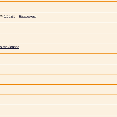
1
2
3
4
5
...
Ultima página
)
los mexicanos