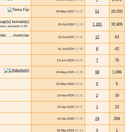
51
26,032
09-May-2015
12:22
1,281
33,905
20-Jul-2026
01:29
12
63
19-Jul-2026
14:41
8
42
01-Jul-2026
17:58
7
76
13-Jun-2026
23:23
99
1,096
04-May-2026
21:35
0
5
03-May-2026
18:03
2
16
24-Apr-2026
12:22
1
22
23-Apr-2026
00:57
24
204
14-Apr-2026
17:28
0
1
30-Mar-2026
02:14