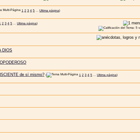
1
2
3
4
5
...
Ultima página
)
1
2
3
4
5
...
Ultima página
)
A DIOS
ODOPODEROSO
 CONSCIENTE de sí mismo?
(
1
2
3
4
5
...
Ultima página
)