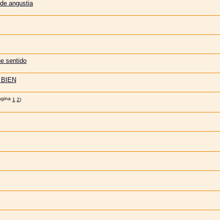
 de angustia
e sentido
 BIEN
1
2
)