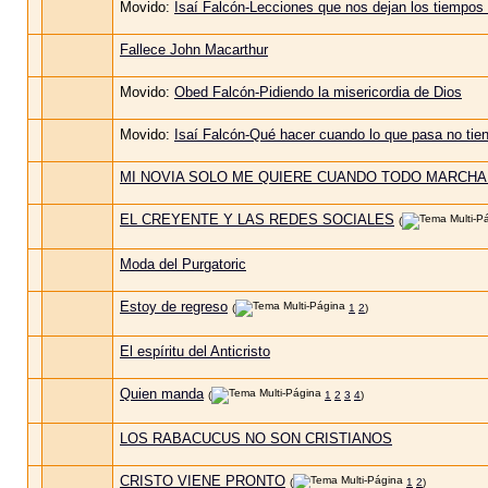
Movido:
Isaí Falcón-Lecciones que nos dejan los tiempos
Fallece John Macarthur
Movido:
Obed Falcón-Pidiendo la misericordia de Dios
Movido:
Isaí Falcón-Qué hacer cuando lo que pasa no tien
MI NOVIA SOLO ME QUIERE CUANDO TODO MARCHA
EL CREYENTE Y LAS REDES SOCIALES
(
Moda del Purgatoric
Estoy de regreso
(
1
2
)
El espíritu del Anticristo
Quien manda
(
1
2
3
4
)
LOS RABACUCUS NO SON CRISTIANOS
CRISTO VIENE PRONTO
(
1
2
)