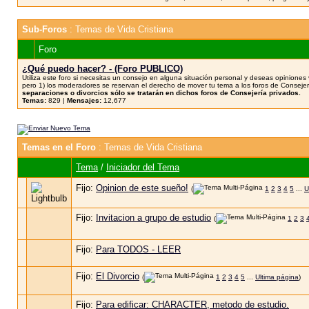
Sub-Foros
: Temas de Vida Cristiana
Foro
¿Qué puedo hacer? - (Foro PUBLICO)
Utiliza este foro si necesitas un consejo en alguna situación personal y deseas opinion
pero 1) los moderadores se reservan el derecho de mover tu tema a los foros de Consejer
separaciones o divorcios sólo se tratarán en dichos foros de Consejería privados.
Temas:
829 |
Mensajes:
12,677
Temas en el Foro
: Temas de Vida Cristiana
Tema
/
Iniciador del Tema
Fijo:
Opinion de este sueño!
(
1
2
3
4
5
...
U
Fijo:
Invitacion a grupo de estudio
(
1
2
3
Fijo:
Para TODOS - LEER
Fijo:
El Divorcio
(
1
2
3
4
5
...
Ultima página
)
Fijo:
Para edificar: CHARACTER, metodo de estudio.