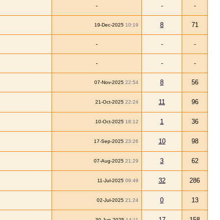
-
-
-
8
71
19-Dec-2025
10:19
-
-
-
-
-
-
8
56
07-Nov-2025
22:54
11
96
21-Oct-2025
22:24
1
36
10-Oct-2025
18:12
10
98
17-Sep-2025
23:26
3
62
07-Aug-2025
21:29
32
286
11-Jul-2025
09:49
0
13
02-Jul-2025
21:24
17
158
30-Jun-2025
14:11