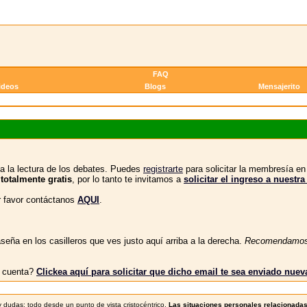
FAQ
ideos
Blogs
Mensajerito
a la lectura de los debates. Puedes
registrarte
para solicitar la membresía e
 totalmente gratis
, por lo tanto te invitamos a
solicitar el ingreso a nue
or favor contáctanos
AQUI
.
eña en los casilleros que ves justo aquí arriba a la derecha.
Recomendamo
tu cuenta?
Clickea aquí para solicitar que dicho email te sea enviado nue
s y dudas; todo desde un punto de vista cristocéntrico.
Las situaciones personales relacionadas 