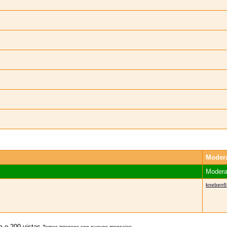
Moder
Modera
kneben6
Temas intensos con nuevos mensajes