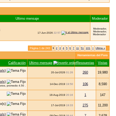
Ultimo mensaje
Moderador
Moderador,
O
Moderador,
17-Jun-2026
22:57
Moderador
Página 1 de 243
1
2
3
4
5
6
7
11
51
101
>
Ultima
»
Herramientas del Foro
Calificación
Ultimo mensaje
Respuestas
Vistas
260
19,980
20-Jul-2026
01:26
106
8,590
14-Dec-2019
19:50
1
147
18-Aug-2019
20:16
275
11,200
17-Jul-2019
19:33
7
2,678
08-Dec-2018
08:44