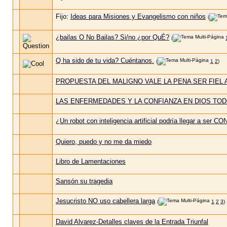
Fijo:
Ideas para Misiones y Evangelismo con niños
(
¿bailas O No Bailas? Si/no ¿por QuÉ?
(
Q ha sido de tu vida? Cuéntanos.
(
1
2
)
PROPUESTA DEL MALIGNO VALE LA PENA SER FIEL 
LAS ENFERMEDADES Y LA CONFIANZA EN DIOS T
¿Un robot con inteligencia artificial podría llegar a ser
Quiero, puedo y no me da miedo
Libro de Lamentaciones
Sansón su tragedia
Jesucristo NO uso cabellera larga
(
1
2
3
)
David Alvarez-Detalles claves de la Entrada Triunfal