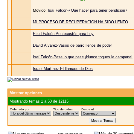
Movido:
Isaí Falcón-¿Que hacer para tener bendición?
MI PROCESO DE RECUPERACION HA SIDO LENTO
Eliud Falcón-Pentecostés para hoy
David Álvarez-Vasos de barro llenos de poder
Isaí Falcón-Pase lo que pase ¡Nunca toques la campana!
Israel Martínez-El llamado de Dios
Mostrar opciones
Mostrando temas 1 a 50 de 12115
Ordenado por
Tipo de orden
Desde el
Nuevos mensajes