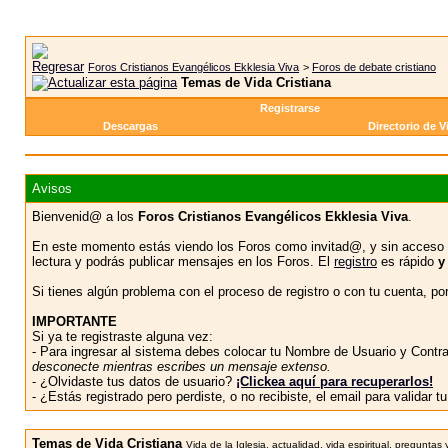
Foros Cristianos Evangélicos Ekklesia Viva
>
Foros de debate cristiano
Temas de Vida Cristiana
Registrarse
Descargas
Directorio de V
Avisos
Bienvenid@ a los
Foros Cristianos Evangélicos Ekklesia Viva
.
En este momento estás viendo los Foros como invitad@, y sin acceso 
lectura y podrás publicar mensajes en los Foros. El
registro
es rápido
y
Si tienes algún problema con el proceso de registro o con tu cuenta, p
IMPORTANTE
Si ya te registraste alguna vez:
- Para ingresar al sistema debes colocar tu Nombre de Usuario y Contras
desconecte mientras escribes un mensaje extenso.
- ¿Olvidaste tus datos de usuario?
¡Clickea aquí para recuperarlos!
- ¿Estás registrado pero perdiste, o no recibiste, el email para validar 
Temas de Vida Cristiana
Vida de la Iglesia, actualidad, vida espiritual, pregunta