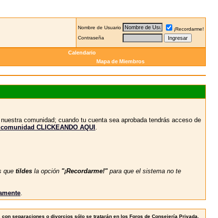
Nombre de Usuario
¡Recordarme!
Contraseña
Calendario
Mapa de Miembros
n nuestra comunidad; cuando tu cuenta sea aprobada tendrás acceso de
stra comunidad CLICKEANDO AQUI
.
s que
tildes
la opción
"¡Recordarme!"
para que el sistema no te
vamente
.
con separaciones o divorcios sólo se tratarán en los Foros de Consejería Privada.