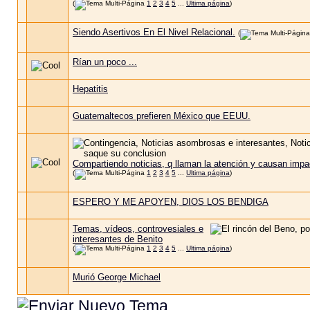
(
1
2
3
4
5
...
Ultima página
)
Siendo Asertivos En El Nivel Relacional.
(
Rían un poco ...
Hepatitis
Guatemaltecos prefieren México que EEUU.
Compartiendo noticias, q llaman la atención y causan impa
(
1
2
3
4
5
...
Ultima página
)
ESPERO Y ME APOYEN, DIOS LOS BENDIGA
Temas, vídeos, controvesiales e
interesantes de Benito
(
1
2
3
4
5
...
Ultima página
)
Murió George Michael