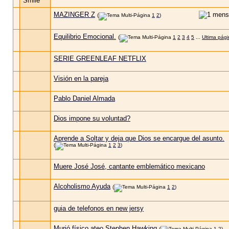
MAZINGER Z
(
1
2
)
Equilibrio Emocional.
(
1
2
3
4
5
...
Ultima pág
SERIE GREENLEAF NETFLIX
Visión en la pareja
Pablo Daniel Almada
Dios impone su voluntad?
Aprende a Soltar y deja que Dios se encargue del asunto.
(
1
2
3
)
Muere José José, cantante emblemático mexicano
Alcoholismo Ayuda
(
1
2
)
guia de telefonos en new jersy
Murió físico ateo Stephen Hawking
(
1
2
)