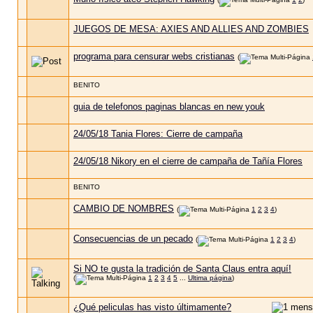
JUEGOS DE MESA: AXIES AND ALLIES AND ZOMBIES
programa para censurar webs cristianas
(
BENITO
guia de telefonos paginas blancas en new youk
24/05/18 Tania Flores: Cierre de campaña
24/05/18 Nikory en el cierre de campaña de Tañía Flores
BENITO
CAMBIO DE NOMBRES
(
1
2
3
4
)
Consecuencias de un pecado
(
1
2
3
4
)
Si NO te gusta la tradición de Santa Claus entra aquí!
(
1
2
3
4
5
...
Ultima página
)
¿Qué peliculas has visto últimamente?