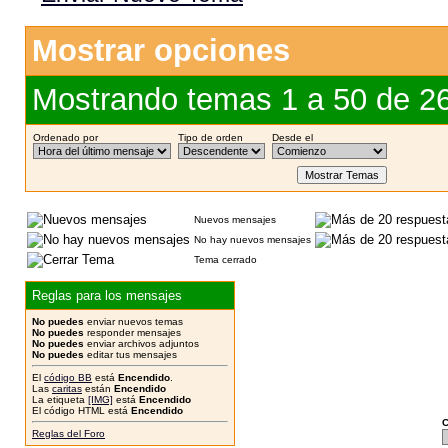
Mostrar opciones
Mostrando temas 1 a 50 de 2
Ordenado por
Tipo de orden
Desde el
Nuevos mensajes
No hay nuevos mensajes
Tema cerrado
Reglas para los mensajes
No puedes
enviar nuevos temas
No puedes
responder mensajes
No puedes
enviar archivos adjuntos
No puedes
editar tus mensajes
El
código BB
está
Encendido
.
Las
caritas
están
Encendido
La etiqueta
[IMG]
está
Encendido
El código HTML está
Encendido
C
Reglas del Foro