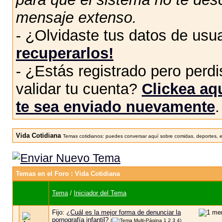
mensaje extenso.
- ¿Olvidaste tus datos de usu
recuperarlos!
- ¿Estás registrado pero perdis
validar tu cuenta?
Clickea aqu
te sea enviado nuevamente
.
Vida Cotidiana
Temas cotidianos: puedes conversar aquí sobre comidas, deportes, en
Temas en el Foro
: Vida Cotidiana
Tema
/
Iniciador del Tema
Fijo:
¿Cuál es la mejor forma de denunciar la
pornografía infantil?
(
1
2
3
4
)