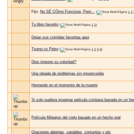
Fijo:
No SÉ CÓmo Funciona, Pero...
(
1
2
Tu libro favorito
(
1
2
)
Dejan sus comidas favoritas aqui
Trump vs Petro
(
1
2
3
4
)
Dios impone su voluntad?
Una oleada de problemas sin misericordia
Honrando en el momento de la muerte
Si solo pudiera imaginar pelicula cristiana basada en un he
Película Milagros del cielo basado en un hecho real
Oraciones abiertas, variables, conjuntos y etc