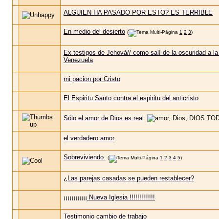
ALGUIEN HA PASADO POR ESTO? ES TERRIBLE
En medio del desierto
(
1
2
3
)
Ex testigos de Jehová// como salí de la oscuridad a la
Venezuela
mi pacion por Cristo
El Espiritu Santo contra el espiritu del anticristo
Sólo el amor de Dios es real
el verdadero amor
Sobreviviendo.
(
1
2
3
4
5
)
¿Las parejas casadas se pueden restablecer?
¡¡¡¡¡¡¡¡¡¡¡¡ Nueva Iglesia !!!!!!!!!!!!!
Testimonio cambio de trabajo