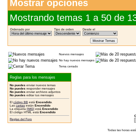
Mostrar opciones
Mostrando temas 1 a 50 de 1
Ordenado por
Tipo de orden
Desde el
Nuevos mensajes
No hay nuevos mensajes
Tema cerrado
Reglas para los mensajes
No puedes
enviar nuevos temas
No puedes
responder mensajes
No puedes
enviar archivos adjuntos
No puedes
editar tus mensajes
El
código BB
está
Encendido
.
Las
caritas
están
Encendido
La etiqueta
[IMG]
está
Encendido
El código HTML está
Encendido
C
Reglas del Foro
Todas las horas est