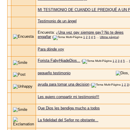
MI TESTIMONIO DE CUANDO LE PREDIQUÉ A UN
Testimonio de un ángel
Encuesta:
¿Una vez gay siempre gay? No te dejes
engañar
(
1
2
3
4
5
...
Ultima página
)
Para dónde voy
Forista FabyHijadeDios...
(
1
2
3
4
5
...
pequeño testimonio
ayuda para tomar una decision
(
1
2
3
)
Les quiero compartir mi testimonio!!!
Que Dios les bendiga mucho a todos
La fidelidad del Señor no obstante...