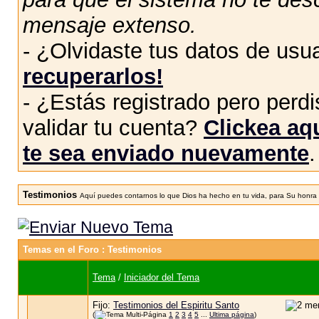
mensaje extenso.
- ¿Olvidaste tus datos de usu
recuperarlos!
- ¿Estás registrado pero perdis
validar tu cuenta?
Clickea aqu
te sea enviado nuevamente
.
Testimonios
Aquí puedes contarnos lo que Dios ha hecho en tu vida, para Su honra y 
Temas en el Foro
: Testimonios
Tema
/
Iniciador del Tema
Fijo:
Testimonios del Espiritu Santo
(
1
2
3
4
5
...
Ultima página
)