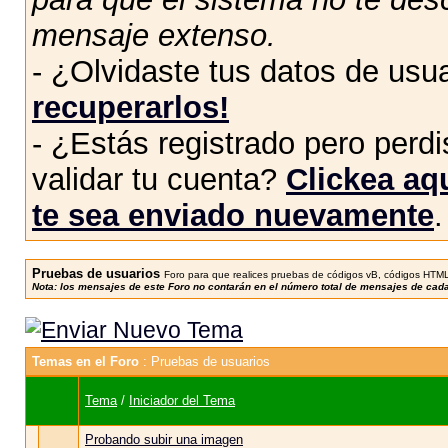
mensaje extenso.
- ¿Olvidaste tus datos de usu
recuperarlos!
- ¿Estás registrado pero perdis
validar tu cuenta?
Clickea aqu
te sea enviado nuevamente
.
Pruebas de usuarios
Foro para que realices pruebas de códigos vB, códigos HTML,
Nota: los mensajes de este Foro no contarán en el número total de mensajes de cad
Temas en el Foro
: Pruebas de usuarios
Tema
/
Iniciador del Tema
Probando subir una imagen