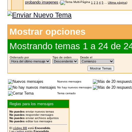
probando imagenes
(
1
2
3
4
5
...
Ultima página
)
Mostrar opciones
Mostrando temas 1 a 24 de 2
Ordenado por
Tipo de orden
Desde el
Nuevos mensajes
No hay nuevos mensajes
Tema cerrado
Reglas para los mensajes
No puedes
enviar nuevos temas
No puedes
responder mensajes
No puedes
enviar archivos adjuntos
No puedes
editar tus mensajes
El
código BB
está
Encendido
.
Las
caritas
están
Encendido