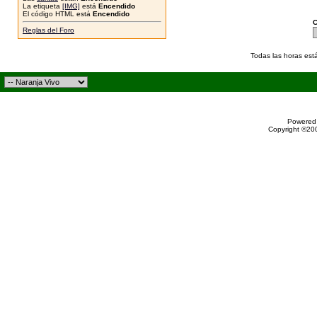
La etiqueta
[IMG]
está
Encendido
El código HTML está
Encendido
C
Reglas del Foro
Todas las horas est
Powered 
Copyright ©200