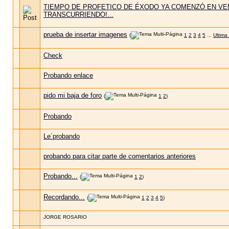
TIEMPO DE PROFETICO DE ÉXODO YA COMENZÓ EN VE
TRANSCURRIENDO!...
prueba de insertar imagenes
(
1
2
3
4
5
...
Ultima
Check
Probando enlace
pido mi baja de foro
(
1
2
)
Probando
Le´probando
probando para citar parte de comentarios anteriores
Probando...
(
1
2
)
Recordando...
(
1
2
3
4
5
)
JORGE ROSARIO