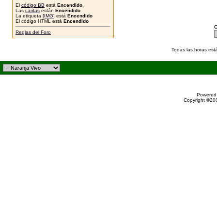
El
código BB
está
Encendido
.
Las
caritas
están
Encendido
La etiqueta
[IMG]
está
Encendido
El código HTML está
Encendido
C
Reglas del Foro
Todas las horas est
Powered 
Copyright ©200