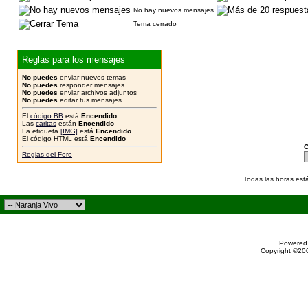
No hay nuevos mensajes
Tema cerrado
Reglas para los mensajes
No puedes
enviar nuevos temas
No puedes
responder mensajes
No puedes
enviar archivos adjuntos
No puedes
editar tus mensajes
El
código BB
está
Encendido
.
Las
caritas
están
Encendido
La etiqueta
[IMG]
está
Encendido
El código HTML está
Encendido
C
Reglas del Foro
Todas las horas est
Powered 
Copyright ©200