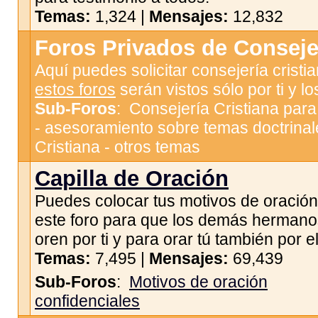
Temas:
1,324 |
Mensajes:
12,832
Foros Privados de Consejer
Aquí puedes solicitar consejería cristi
estos foros
serán vistos sólo por ti y l
Sub-Foros
:
Consejería Cristiana par
- asesoramiento sobre temas doctrinal
Cristiana - otros temas
Capilla de Oración
Puedes colocar tus motivos de oración
este foro para que los demás hermano
oren por ti y para orar tú también por el
Temas:
7,495 |
Mensajes:
69,439
Sub-Foros
:
Motivos de oración
confidenciales