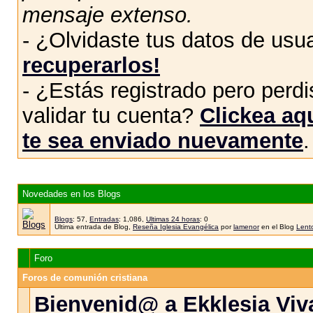
mensaje extenso.
- ¿Olvidaste tus datos de usu
recuperarlos!
- ¿Estás registrado pero perdis
validar tu cuenta?
Clickea aqu
te sea enviado nuevamente
.
Novedades en los Blogs
Blogs
: 57,
Entradas
: 1,086,
Ultimas 24 horas
: 0
Ultima entrada de Blog,
Reseña Iglesia Evangélica
por
lamenor
en el Blog
Lento
Foro
Foros de comunión cristiana
Bienvenid@ a Ekklesia Viva