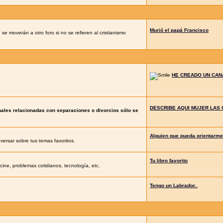
Murió el papá Francisco
se moverán a otro foro si no se refieren al cristianismo
HE CREADO UN CANA
DESCRIBE AQUI MUJER LAS 
nales relacionadas con separaciones o divorcios sólo se
Alguien que pueda orientarme
ersar sobre tus temas favoritos.
Tu libro favorito
ine, problemas cotidianos, tecnología, etc.
Tengo un Labrador..