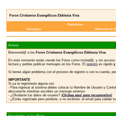
Foros Cristianos Evangélicos Ekklesia Viva
Registrarse
Descargas
Directorio de V
Avisos
Bienvenid@ a los
Foros Cristianos Evangélicos Ekklesia Viva
.
En este momento estás viendo los Foros como invitad@, y sin acceso 
lectura y podrás publicar mensajes en los Foros. El
registro
es rápido
y
Si tienes algún problema con el proceso de registro o con tu cuenta, p
IMPORTANTE
Si ya te registraste alguna vez:
- Para ingresar al sistema debes colocar tu Nombre de Usuario y Contras
desconecte mientras escribes un mensaje extenso.
- ¿Olvidaste tus datos de usuario?
¡Clickea aquí para recuperarlos!
- ¿Estás registrado pero perdiste, o no recibiste, el email para validar 
Novedades en los Blogs