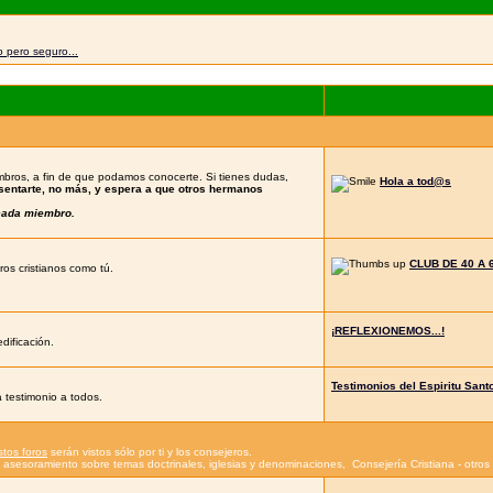
 pero seguro...
bros, a fin de que podamos conocerte. Si tienes dudas,
Hola a tod@s
esentarte, no más, y espera a que otros hermanos
 cada miembro.
CLUB DE 40 A 
os cristianos como tú.
¡REFLEXIONEMOS...!
dificación.
Testimonios del Espiritu Sant
 testimonio a todos.
stos foros
serán vistos sólo por ti y los consejeros.
 - asesoramiento sobre temas doctrinales, iglesias y denominaciones
,
Consejería Cristiana - otro