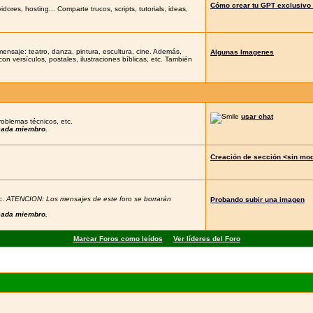
Cómo crear tu GPT exclusivo 
es, hosting... Comparte trucos, scripts, tutorials, ideas,
 mensaje: teatro, danza, pintura, escultura, cine. Además,
Algunas Imagenes
con versículos, postales, ilustraciones bíblicas, etc. También
usar chat
roblemas técnicos, etc.
 cada miembro.
Creación de sección <sin mo
c.
ATENCION: Los mensajes de este foro se borrarán
Probando subir una imagen
 cada miembro.
Marcar Foros como leídos
Ver líderes del Foro