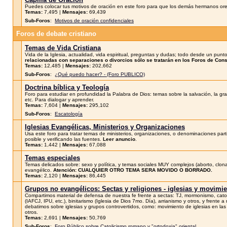
Puedes colocar tus motivos de oración en este foro para que los demás hermanos oren p
Temas:
7,495 |
Mensajes:
69,439
Sub-Foros
:
Motivos de oración confidenciales
Foros de debate cristiano
Temas de Vida Cristiana
Vida de la Iglesia, actualidad, vida espiritual, preguntas y dudas; todo desde un punto
relacionadas con separaciones o divorcios sólo se tratarán en los Foros de Cons
Temas:
12,485 |
Mensajes:
202,662
Sub-Foros
:
¿Qué puedo hacer? - (Foro PUBLICO)
Doctrina bíblica y Teología
Foro para estudiar en profundidad la Palabra de Dios: temas sobre la salvación, la gracia
etc. Para dialogar y aprender.
Temas:
7,604 |
Mensajes:
295,102
Sub-Foros
:
Escatología
Iglesias Evangélicas, Ministerios y Organizaciones
Usa este foro para tratar temas de ministerios, organizaciones, o denominaciones parti
posible y verificando las fuentes.
Leer anuncio
.
Temas:
1,442 |
Mensajes:
67,088
Temas especiales
Temas delicados sobre: sexo y política, y temas sociales MUY complejos (aborto, clonac
evangélico.
Atención: CUALQUIER OTRO TEMA SERA MOVIDO O BORRADO.
Temas:
2,120 |
Mensajes:
86,445
Grupos no evangélicos: Sectas y religiones - iglesias y movimi
Compartimos material de defensa de nuestra fe frente a sectas: TJ, mormonismo, catoli
(IAFCJ, IPU, etc.), binitarismo (Iglesia de Dios 7mo. Día), arrianismo y otros, y frente 
debatimos sobre iglesias y grupos controvertidos, como: movimiento de iglesias en la
otros.
Temas:
2,691 |
Mensajes:
50,769
Sub-Foros
:
Foro Público sobre Catolicismo romano y "ortodoxia" oriental