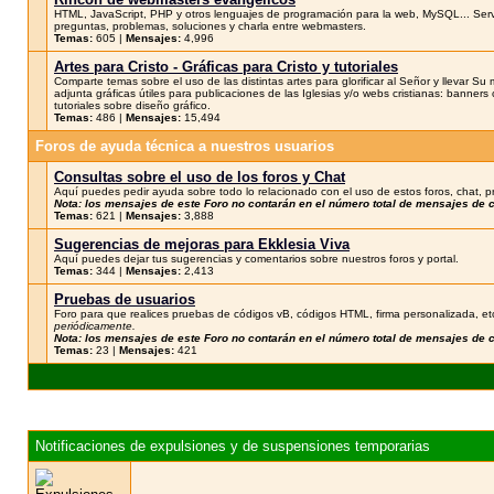
HTML, JavaScript, PHP y otros lenguajes de programación para la web, MySQL... Servidor
preguntas, problemas, soluciones y charla entre webmasters.
Temas:
605 |
Mensajes:
4,996
Artes para Cristo - Gráficas para Cristo y tutoriales
Comparte temas sobre el uso de las distintas artes para glorificar al Señor y llevar Su
adjunta gráficas útiles para publicaciones de las Iglesias y/o webs cristianas: banners 
tutoriales sobre diseño gráfico.
Temas:
486 |
Mensajes:
15,494
Foros de ayuda técnica a nuestros usuarios
Consultas sobre el uso de los foros y Chat
Aquí puedes pedir ayuda sobre todo lo relacionado con el uso de estos foros, chat, p
Nota: los mensajes de este Foro no contarán en el número total de mensajes de
Temas:
621 |
Mensajes:
3,888
Sugerencias de mejoras para Ekklesia Viva
Aquí puedes dejar tus sugerencias y comentarios sobre nuestros foros y portal.
Temas:
344 |
Mensajes:
2,413
Pruebas de usuarios
Foro para que realices pruebas de códigos vB, códigos HTML, firma personalizada, et
periódicamente.
Nota: los mensajes de este Foro no contarán en el número total de mensajes de
Temas:
23 |
Mensajes:
421
Notificaciones de expulsiones y de suspensiones temporarias