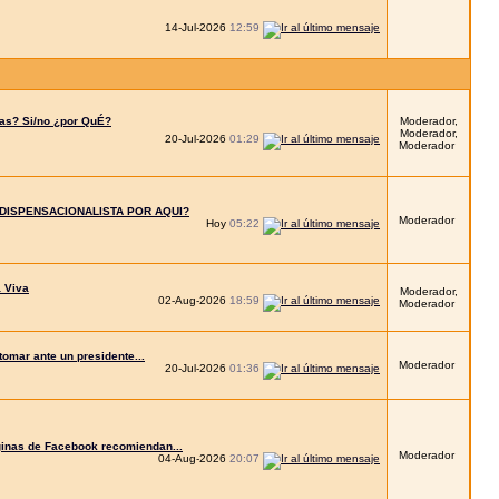
14-Jul-2026
12:59
las? Si/no ¿por QuÉ?
Moderador,
Moderador,
20-Jul-2026
01:29
Moderador
IDISPENSACIONALISTA POR AQUI?
Moderador
Hoy
05:22
a Viva
Moderador,
02-Aug-2026
18:59
Moderador
tomar ante un presidente...
Moderador
20-Jul-2026
01:36
ginas de Facebook recomiendan...
Moderador
04-Aug-2026
20:07