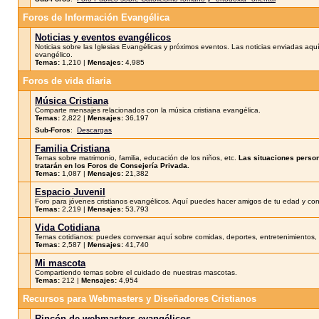
Foros de Información Evangélica
Noticias y eventos evangélicos
Noticias sobre las Iglesias Evangélicas y próximos eventos. Las noticias enviadas aquí 
evangélico.
Temas:
1,210 |
Mensajes:
4,985
Foros de vida diaria
Música Cristiana
Comparte mensajes relacionados con la música cristiana evangélica.
Temas:
2,822 |
Mensajes:
36,197
Sub-Foros
:
Descargas
Familia Cristiana
Temas sobre matrimonio, familia, educación de los niños, etc.
Las situaciones perso
tratarán en los Foros de Consejería Privada.
Temas:
1,087 |
Mensajes:
21,382
Espacio Juvenil
Foro para jóvenes cristianos evangélicos. Aquí puedes hacer amigos de tu edad y conv
Temas:
2,219 |
Mensajes:
53,793
Vida Cotidiana
Temas cotidianos: puedes conversar aquí sobre comidas, deportes, entretenimientos, c
Temas:
2,587 |
Mensajes:
41,740
Mi mascota
Compartiendo temas sobre el cuidado de nuestras mascotas.
Temas:
212 |
Mensajes:
4,954
Recursos para Webmasters y Diseñadores Cristianos
Rincón de webmasters evangélicos