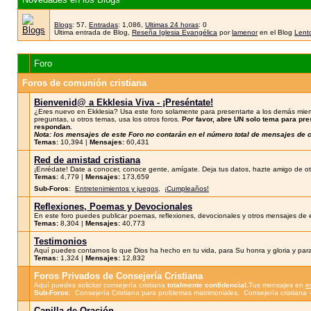
Blogs
: 57,
Entradas
: 1,086,
Ultimas 24 horas
: 0
Ultima entrada de Blog,
Reseña Iglesia Evangélica
por
lamenor
en el Blog
Lento
Foro
Foros de comunión cristiana
Bienvenid@ a Ekklesia Viva - ¡Preséntate!
¿Eres nuevo en Ekklesia? Usa este foro solamente para presentarte a los demás miem
preguntas, u otros temas, usa los otros foros.
Por favor, abre UN solo tema para pr
respondan.
Nota: los mensajes de este Foro no contarán en el número total de mensajes de
Temas:
10,394 |
Mensajes:
60,431
Red de amistad cristiana
¡Enrédate! Date a conocer, conoce gente, amígate. Deja tus datos, hazte amigo de otr
Temas:
4,779 |
Mensajes:
173,659
Sub-Foros
:
Entretenimientos y juegos
,
¡Cumpleaños!
Reflexiones, Poemas y Devocionales
En este foro puedes publicar poemas, reflexiones, devocionales y otros mensajes de e
Temas:
8,304 |
Mensajes:
40,773
Testimonios
Aquí puedes contarnos lo que Dios ha hecho en tu vida, para Su honra y gloria y para
Temas:
1,324 |
Mensajes:
12,832
Foros Privados de Consejería Cristiana
Aquí puedes solicitar consejería cristiana
totalmente confidencial.
Tus mensajes en
e
Sub-Foros
:
Consejería Cristiana para problemas matrimoniales
,
Consejería cristiana
Capilla de Oración