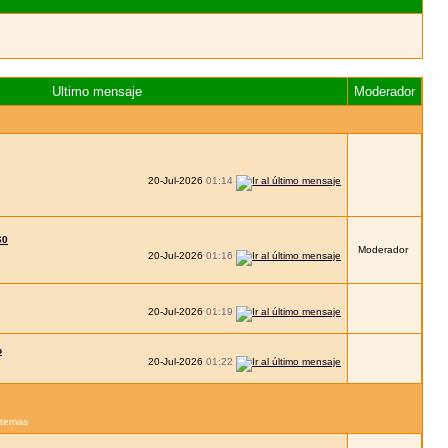
Ultimo mensaje
Moderador
20-Jul-2026
01:14
60
Moderador
20-Jul-2026
01:16
20-Jul-2026
01:19
o
20-Jul-2026
01:22
s temas