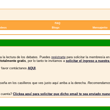
FAQ
ideos
Blogs
Mensajerito
a la lectura de los debates. Puedes
registrarte
para solicitar la membresía e
 totalmente gratis
, por lo tanto te invitamos a
solicitar el ingreso a nue
or favor contáctanos
AQUI
.
eña en los casilleros que ves justo aquí arriba a la derecha.
Recomendamo
tu cuenta?
Clickea aquí para solicitar que dicho email te sea enviado nue