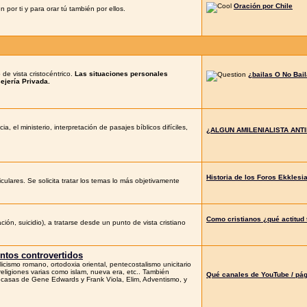
Oración por Chile
or ti y para orar tú también por ellos.
 de vista cristocéntrico.
Las situaciones personales
¿bailas O No Bai
ejería Privada.
, el ministerio, interpretación de pasajes bíblicos difíciles,
¿ALGUN AMILENIALISTA ANT
Historia de los Foros Ekklesi
culares. Se solicita tratar los temas lo más objetivamente
Como cristianos ¿qué actitud 
ión, suicidio), a tratarse desde un punto de vista cristiano
entos controvertidos
cismo romano, ortodoxia oriental, pentecostalismo unicitario
a religiones varias como islam, nueva era, etc.. También
Qué canales de YouTube / pá
s casas de Gene Edwards y Frank Viola, Elim, Adventismo, y