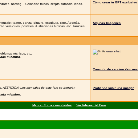
Cómo crear tu GPT exclusivo 
es, hosting... Comparte trucos, scripts, tutorials, ideas,
 mensaje: teatro, danza, pintura, escultura, cine. Además,
Algunas Imagenes
con versículos, postales, ilustraciones bíblicas, etc. También
usar chat
roblemas técnicos, etc.
 cada miembro.
Creación de sección <sin mo
c.
ATENCION: Los mensajes de este foro se borrarán
Probando subir una imagen
 cada miembro.
Marcar Foros como leídos
Ver líderes del Foro