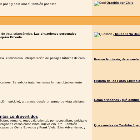
Oración por Chile
or ti y para orar tú también por ellos.
 de vista cristocéntrico.
Las situaciones personales
¿bailas O No Bai
ejería Privada.
, el ministerio, interpretación de pasajes bíblicos difíciles,
Porque la iglesia, de acuerdo a
Historia de los Foros Ekklesi
culares. Se solicita tratar los temas lo más objetivamente
Como cristianos ¿qué actitud 
ión, suicidio), a tratarse desde un punto de vista cristiano
entos controvertidos
cismo romano, ortodoxia oriental, pentecostalismo unicitario
a religiones varias como islam, nueva era, etc.. También
Qué canales de YouTube / pá
s casas de Gene Edwards y Frank Viola, Elim, Adventismo, y