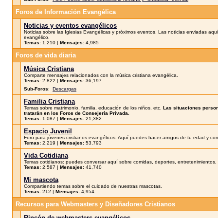
Foros de Información Evangélica
Noticias y eventos evangélicos
Noticias sobre las Iglesias Evangélicas y próximos eventos. Las noticias enviadas aquí 
evangélico.
Temas:
1,210 |
Mensajes:
4,985
Foros de vida diaria
Música Cristiana
Comparte mensajes relacionados con la música cristiana evangélica.
Temas:
2,822 |
Mensajes:
36,197
Sub-Foros
:
Descargas
Familia Cristiana
Temas sobre matrimonio, familia, educación de los niños, etc.
Las situaciones perso
tratarán en los Foros de Consejería Privada.
Temas:
1,087 |
Mensajes:
21,382
Espacio Juvenil
Foro para jóvenes cristianos evangélicos. Aquí puedes hacer amigos de tu edad y conv
Temas:
2,219 |
Mensajes:
53,793
Vida Cotidiana
Temas cotidianos: puedes conversar aquí sobre comidas, deportes, entretenimientos, c
Temas:
2,587 |
Mensajes:
41,740
Mi mascota
Compartiendo temas sobre el cuidado de nuestras mascotas.
Temas:
212 |
Mensajes:
4,954
Recursos para Webmasters y Diseñadores Cristianos
Rincón de webmasters evangélicos