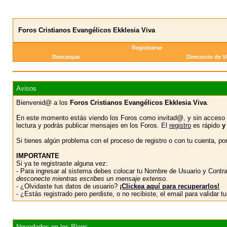
Foros Cristianos Evangélicos Ekklesia Viva
Registrarse
Descargas
Directorio de V
Avisos
Bienvenid@ a los
Foros Cristianos Evangélicos Ekklesia Viva
.
En este momento estás viendo los Foros como invitad@, y sin acceso 
lectura y podrás publicar mensajes en los Foros. El
registro
es rápido
y
Si tienes algún problema con el proceso de registro o con tu cuenta, p
IMPORTANTE
Si ya te registraste alguna vez:
- Para ingresar al sistema debes colocar tu Nombre de Usuario y Contras
desconecte mientras escribes un mensaje extenso.
- ¿Olvidaste tus datos de usuario?
¡Clickea aquí para recuperarlos!
- ¿Estás registrado pero perdiste, o no recibiste, el email para validar 
Novedades en los Blogs