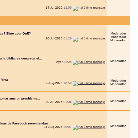
14-Jul-2026
12:59
las? Si/no ¿por QuÉ?
Moderador,
Moderador,
20-Jul-2026
01:29
Moderador
 la biblia, se congrega el...
Moderador
Ayer
22:25
a Viva
Moderador,
02-Aug-2026
18:59
Moderador
tomar ante un presidente...
Moderador
20-Jul-2026
01:36
ginas de Facebook recomiendan...
Moderador
04-Aug-2026
20:07