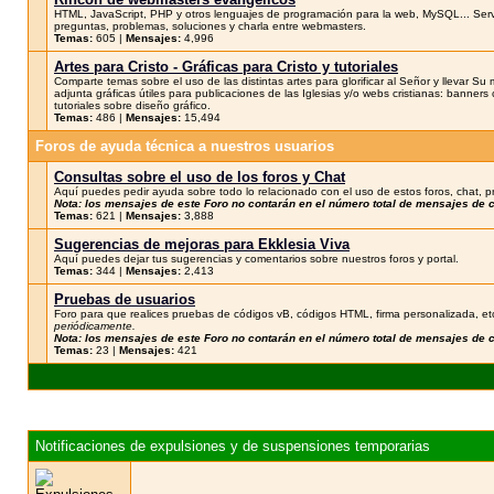
HTML, JavaScript, PHP y otros lenguajes de programación para la web, MySQL... Servidor
preguntas, problemas, soluciones y charla entre webmasters.
Temas:
605 |
Mensajes:
4,996
Artes para Cristo - Gráficas para Cristo y tutoriales
Comparte temas sobre el uso de las distintas artes para glorificar al Señor y llevar Su
adjunta gráficas útiles para publicaciones de las Iglesias y/o webs cristianas: banners 
tutoriales sobre diseño gráfico.
Temas:
486 |
Mensajes:
15,494
Foros de ayuda técnica a nuestros usuarios
Consultas sobre el uso de los foros y Chat
Aquí puedes pedir ayuda sobre todo lo relacionado con el uso de estos foros, chat, p
Nota: los mensajes de este Foro no contarán en el número total de mensajes de
Temas:
621 |
Mensajes:
3,888
Sugerencias de mejoras para Ekklesia Viva
Aquí puedes dejar tus sugerencias y comentarios sobre nuestros foros y portal.
Temas:
344 |
Mensajes:
2,413
Pruebas de usuarios
Foro para que realices pruebas de códigos vB, códigos HTML, firma personalizada, et
periódicamente.
Nota: los mensajes de este Foro no contarán en el número total de mensajes de
Temas:
23 |
Mensajes:
421
Notificaciones de expulsiones y de suspensiones temporarias