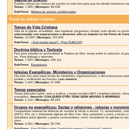
Puedes colocar tus motivos de oración en este foro para que los demás hermanos oren p
Temas:
7,495 |
Mensajes:
69,439
Sub-Foros
:
Motivos de oración confidenciales
Foros de debate cristiano
Temas de Vida Cristiana
Vida de la Iglesia, actualidad, vida espiritual, preguntas y dudas; todo desde un punto
relacionadas con separaciones o divorcios sólo se tratarán en los Foros de Cons
Temas:
12,485 |
Mensajes:
202,662
Sub-Foros
:
¿Qué puedo hacer? - (Foro PUBLICO)
Doctrina bíblica y Teología
Foro para estudiar en profundidad la Palabra de Dios: temas sobre la salvación, la gracia
etc. Para dialogar y aprender.
Temas:
7,605 |
Mensajes:
295,111
Sub-Foros
:
Escatología
Iglesias Evangélicas, Ministerios y Organizaciones
Usa este foro para tratar temas de ministerios, organizaciones, o denominaciones parti
posible y verificando las fuentes.
Leer anuncio
.
Temas:
1,442 |
Mensajes:
67,088
Temas especiales
Temas delicados sobre: sexo y política, y temas sociales MUY complejos (aborto, clonac
evangélico.
Atención: CUALQUIER OTRO TEMA SERA MOVIDO O BORRADO.
Temas:
2,120 |
Mensajes:
86,445
Grupos no evangélicos: Sectas y religiones - iglesias y movimi
Compartimos material de defensa de nuestra fe frente a sectas: TJ, mormonismo, catoli
(IAFCJ, IPU, etc.), binitarismo (Iglesia de Dios 7mo. Día), arrianismo y otros, y frente 
debatimos sobre iglesias y grupos controvertidos, como: movimiento de iglesias en la
otros.
Temas:
2,691 |
Mensajes:
50,769
Sub-Foros
:
Foro Público sobre Catolicismo romano y "ortodoxia" oriental