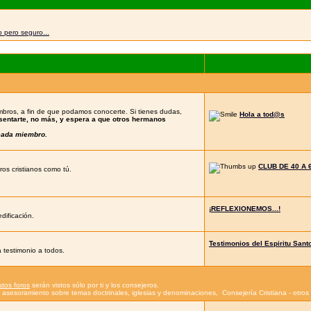
 pero seguro...
bros, a fin de que podamos conocerte. Si tienes dudas,
Hola a tod@s
esentarte, no más, y espera a que otros hermanos
 cada miembro.
CLUB DE 40 A 
os cristianos como tú.
¡REFLEXIONEMOS...!
dificación.
Testimonios del Espiritu Sant
 testimonio a todos.
stos foros
serán vistos sólo por ti y los consejeros.
 - asesoramiento sobre temas doctrinales, iglesias y denominaciones
,
Consejería Cristiana - otro