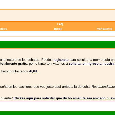
FAQ
ideos
Blogs
Mensajerito
a la lectura de los debates. Puedes
registrarte
para solicitar la membresía e
 totalmente gratis
, por lo tanto te invitamos a
solicitar el ingreso a nue
or favor contáctanos
AQUI
.
eña en los casilleros que ves justo aquí arriba a la derecha.
Recomendamo
tu cuenta?
Clickea aquí para solicitar que dicho email te sea enviado nue