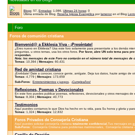
Blogs
: 57,
Entradas
: 1,086,
Ultimas 24 horas
: 0
Ultima entrada de Blog,
Reseña Iglesia Evangélica
por
lamenor
en el Blog
Lento
Foro
Foros de comunión cristiana
Bienvenid@ a Ekklesia Viva - ¡Preséntate!
¿Eres nuevo en Ekklesia? Usa este foro solamente para presentarte a los demás miem
preguntas, u otros temas, usa los otros foros.
Por favor, abre UN solo tema para pr
respondan.
Nota: los mensajes de este Foro no contarán en el número total de mensajes de
Temas:
10,394 |
Mensajes:
60,431
Red de amistad cristiana
¡Enrédate! Date a conocer, conoce gente, amígate. Deja tus datos, hazte amigo de otr
Temas:
4,779 |
Mensajes:
173,659
Sub-Foros
:
Entretenimientos y juegos
,
¡Cumpleaños!
Reflexiones, Poemas y Devocionales
En este foro puedes publicar poemas, reflexiones, devocionales y otros mensajes de e
Temas:
8,304 |
Mensajes:
40,773
Testimonios
Aquí puedes contarnos lo que Dios ha hecho en tu vida, para Su honra y gloria y para
Temas:
1,324 |
Mensajes:
12,832
Foros Privados de Consejería Cristiana
Aquí puedes solicitar consejería cristiana
totalmente confidencial.
Tus mensajes en
e
Sub-Foros
:
Consejería Cristiana para problemas matrimoniales
,
Consejería cristiana
Capilla de Oración