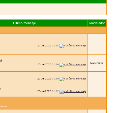
Ultimo mensaje
Moderador
20-Jul-2026
01:14
60
Moderador
20-Jul-2026
01:16
20-Jul-2026
01:19
o
20-Jul-2026
01:22
s temas