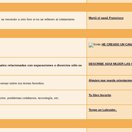
Murió el papá Francisco
se moverán a otro foro si no se refieren al cristianismo
HE CREADO UN CANA
DESCRIBE AQUI MUJER LAS 
nales relacionadas con separaciones o divorcios sólo se
Alguien que pueda orientarme
ersar sobre tus temas favoritos.
Tu libro favorito
ine, problemas cotidianos, tecnología, etc.
Tengo un Labrador..