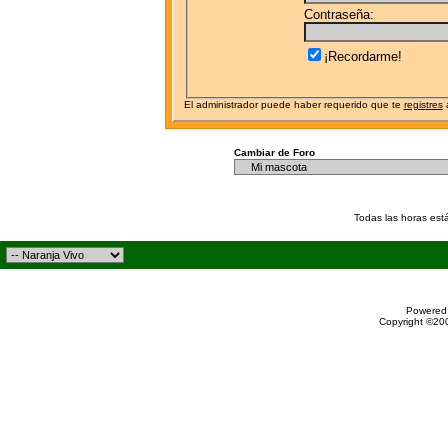
Contraseña:
¡Recordarme!
El administrador puede haber requerido que te
registres
a
Cambiar de Foro
Todas las horas est
Powered 
Copyright ©200