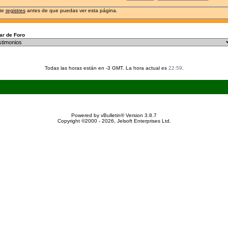
 te
registres
antes de que puedas ver esta página.
r de Foro
Todas las horas están en -3 GMT. La hora actual es
22:59
.
Powered by vBulletin® Version 3.8.7
Copyright ©2000 - 2026, Jelsoft Enterprises Ltd.