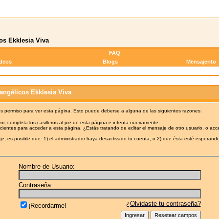
os Ekklesia Viva
FAQ
ideos
Blogs
Mensajerito
angélicos Ekklesia Viva
es permiso para ver esta página. Esto puede deberse a alguna de las siguientes razones:
or, completa los casilleros al pie de esta página e intenta nuevamente.
cientes para acceder a esta página. ¿Estás tratando de editar el mensaje de otro usuario, o acc
e, es posible que: 1) el administrador haya desactivado tu cuenta, o 2) que ésta esté esperando
Nombre de Usuario:
Contraseña:
¿Olvidaste tu contraseña?
¡Recordarme!