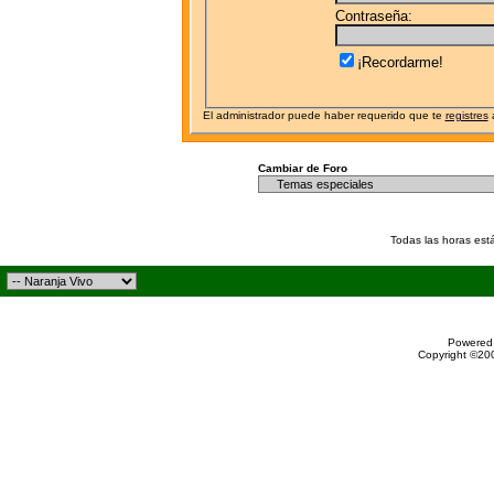
Contraseña:
¡Recordarme!
El administrador puede haber requerido que te
registres
a
Cambiar de Foro
Todas las horas est
Powered 
Copyright ©200