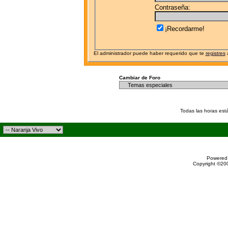
Contraseña:
¡Recordarme!
El administrador puede haber requerido que te
registres
a
Cambiar de Foro
Todas las horas est
Powered 
Copyright ©200