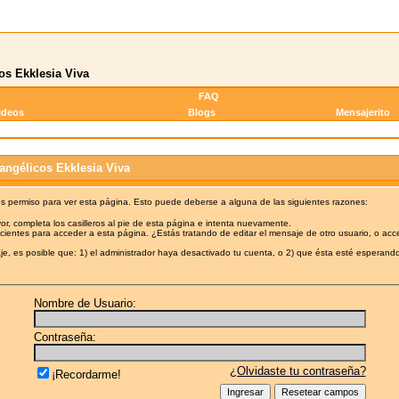
os Ekklesia Viva
FAQ
ideos
Blogs
Mensajerito
angélicos Ekklesia Viva
es permiso para ver esta página. Esto puede deberse a alguna de las siguientes razones:
or, completa los casilleros al pie de esta página e intenta nuevamente.
cientes para acceder a esta página. ¿Estás tratando de editar el mensaje de otro usuario, o acc
e, es posible que: 1) el administrador haya desactivado tu cuenta, o 2) que ésta esté esperando
Nombre de Usuario:
Contraseña:
¿Olvidaste tu contraseña?
¡Recordarme!