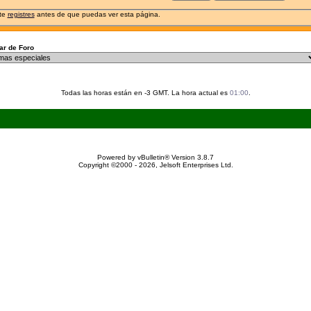
 te
registres
antes de que puedas ver esta página.
r de Foro
Todas las horas están en -3 GMT. La hora actual es
01:00
.
Powered by vBulletin® Version 3.8.7
Copyright ©2000 - 2026, Jelsoft Enterprises Ltd.