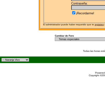
Contraseña:
¡Recordarme!
El administrador puede haber requerido que te
registres
a
Cambiar de Foro
Todas las horas est
Powered 
Copyright ©200