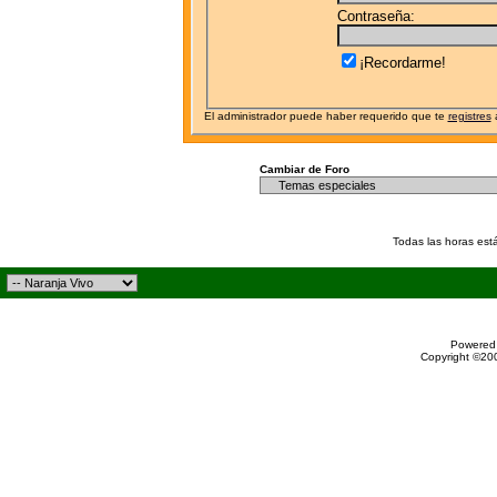
Contraseña:
¡Recordarme!
El administrador puede haber requerido que te
registres
a
Cambiar de Foro
Todas las horas est
Powered 
Copyright ©200