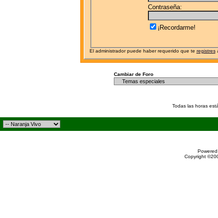
Contraseña:
¡Recordarme!
El administrador puede haber requerido que te
registres
a
Cambiar de Foro
Todas las horas est
Powered 
Copyright ©200