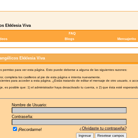
os Ekklesia Viva
FAQ
ideos
Blogs
Mensajerito
angélicos Ekklesia Viva
es permiso para ver esta página. Esto puede deberse a alguna de las siguientes razones:
or, completa los casilleros al pie de esta página e intenta nuevamente.
cientes para acceder a esta página. ¿Estás tratando de editar el mensaje de otro usuario, o acc
e, es posible que: 1) el administrador haya desactivado tu cuenta, o 2) que ésta esté esperando
Nombre de Usuario:
Contraseña:
¿Olvidaste tu contraseña?
¡Recordarme!