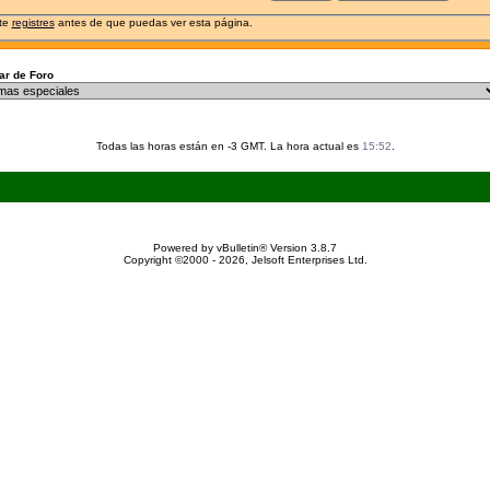
 te
registres
antes de que puedas ver esta página.
r de Foro
Todas las horas están en -3 GMT. La hora actual es
15:52
.
Powered by vBulletin® Version 3.8.7
Copyright ©2000 - 2026, Jelsoft Enterprises Ltd.