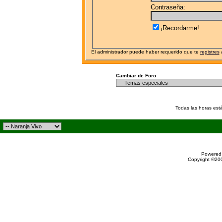
Contraseña:
¡Recordarme!
El administrador puede haber requerido que te
registres
a
Cambiar de Foro
Todas las horas est
Powered 
Copyright ©200