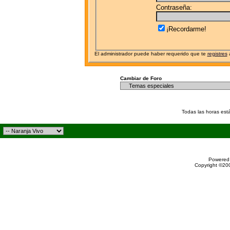
Contraseña:
¡Recordarme!
El administrador puede haber requerido que te
registres
a
Cambiar de Foro
Todas las horas est
Powered 
Copyright ©200