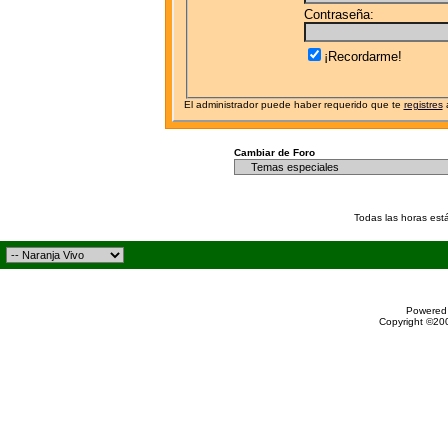
Contraseña:
¡Recordarme!
El administrador puede haber requerido que te
registres
a
Cambiar de Foro
Todas las horas est
Powered 
Copyright ©200