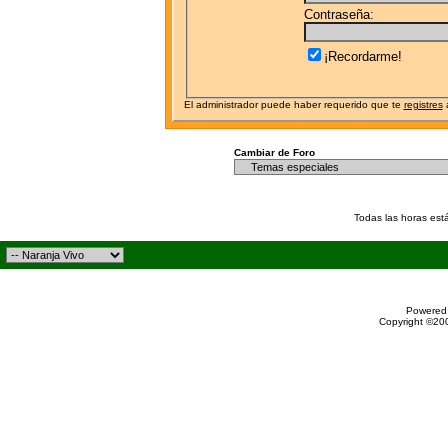
Contraseña:
¡Recordarme!
El administrador puede haber requerido que te
registres
a
Cambiar de Foro
Todas las horas est
Powered 
Copyright ©200