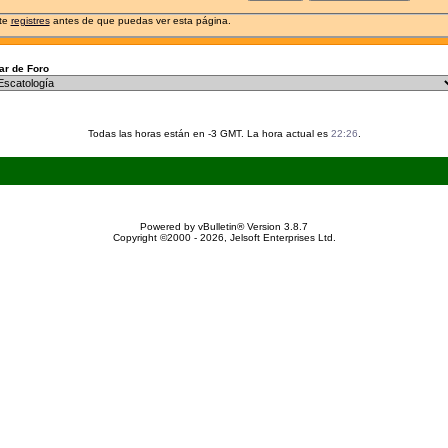
 te
registres
antes de que puedas ver esta página.
r de Foro
Todas las horas están en -3 GMT. La hora actual es
22:26
.
Powered by vBulletin® Version 3.8.7
Copyright ©2000 - 2026, Jelsoft Enterprises Ltd.