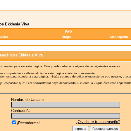
os Ekklesia Viva
FAQ
ideos
Blogs
Mensajerito
angélicos Ekklesia Viva
es permiso para ver esta página. Esto puede deberse a alguna de las siguientes razones:
or, completa los casilleros al pie de esta página e intenta nuevamente.
cientes para acceder a esta página. ¿Estás tratando de editar el mensaje de otro usuario, o acc
e, es posible que: 1) el administrador haya desactivado tu cuenta, o 2) que ésta esté esperando
Nombre de Usuario:
Contraseña:
¿Olvidaste tu contraseña?
¡Recordarme!