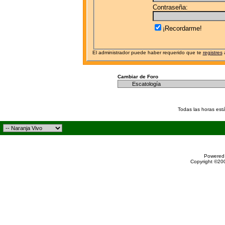
Contraseña:
¡Recordarme!
El administrador puede haber requerido que te
registres
a
Cambiar de Foro
Todas las horas est
Powered 
Copyright ©200