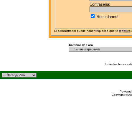
Contraseña:
¡Recordarme!
El administrador puede haber requerido que te
registres
a
Cambiar de Foro
Todas las horas est
Powered 
Copyright ©200