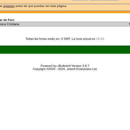
 te
registres
antes de que puedas ver esta página.
r de Foro
Todas las horas están en -3 GMT. La hora actual es
19:14
.
Powered by vBulletin® Version 3.8.7
Copyright ©2000 - 2026, Jelsoft Enterprises Ltd.