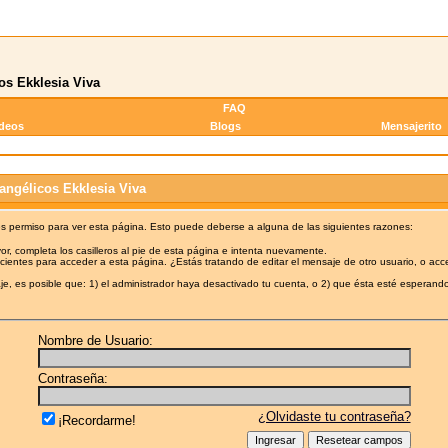
os Ekklesia Viva
FAQ
ideos
Blogs
Mensajerito
angélicos Ekklesia Viva
es permiso para ver esta página. Esto puede deberse a alguna de las siguientes razones:
or, completa los casilleros al pie de esta página e intenta nuevamente.
cientes para acceder a esta página. ¿Estás tratando de editar el mensaje de otro usuario, o acc
e, es posible que: 1) el administrador haya desactivado tu cuenta, o 2) que ésta esté esperando
Nombre de Usuario:
Contraseña:
¿Olvidaste tu contraseña?
¡Recordarme!