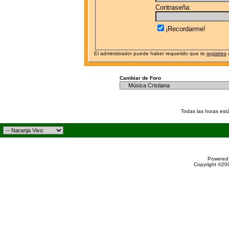
Contraseña:
¡Recordarme!
El administrador puede haber requerido que te
registres
a
Cambiar de Foro
Todas las horas est
Powered 
Copyright ©200