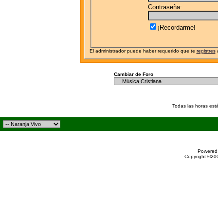
Contraseña:
¡Recordarme!
El administrador puede haber requerido que te
registres
a
Cambiar de Foro
Todas las horas est
Powered 
Copyright ©200