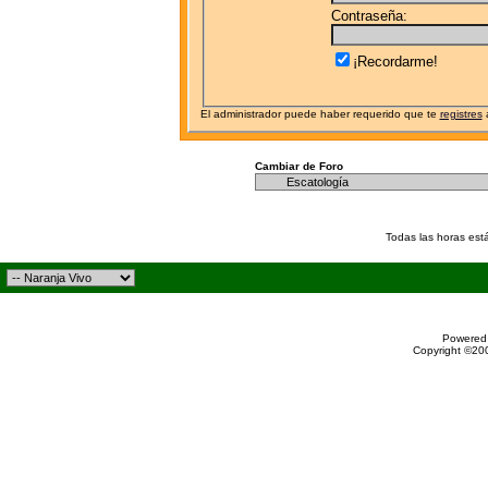
Contraseña:
¡Recordarme!
El administrador puede haber requerido que te
registres
a
Cambiar de Foro
Todas las horas est
Powered 
Copyright ©200