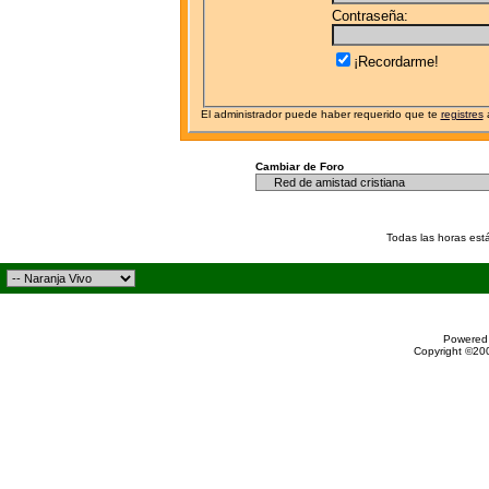
Contraseña:
¡Recordarme!
El administrador puede haber requerido que te
registres
a
Cambiar de Foro
Todas las horas est
Powered 
Copyright ©200