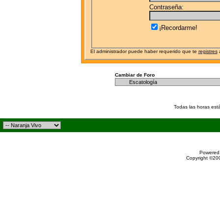
Contraseña:
¡Recordarme!
El administrador puede haber requerido que te
registres
a
Cambiar de Foro
Todas las horas est
Powered 
Copyright ©200