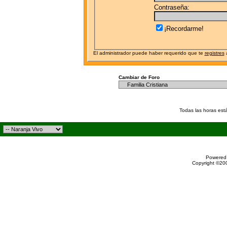
Contraseña:
¡Recordarme!
El administrador puede haber requerido que te
registres
a
Cambiar de Foro
Todas las horas est
Powered 
Copyright ©200