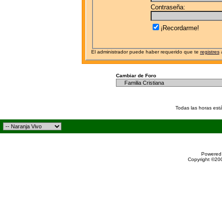
Contraseña:
¡Recordarme!
El administrador puede haber requerido que te
registres
a
Cambiar de Foro
Todas las horas est
Powered 
Copyright ©200