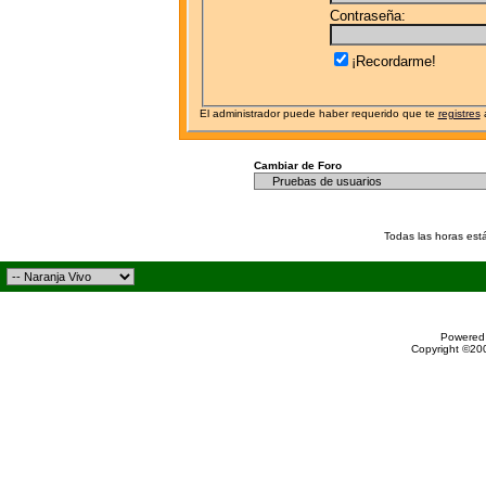
Contraseña:
¡Recordarme!
El administrador puede haber requerido que te
registres
a
Cambiar de Foro
Todas las horas est
Powered 
Copyright ©200