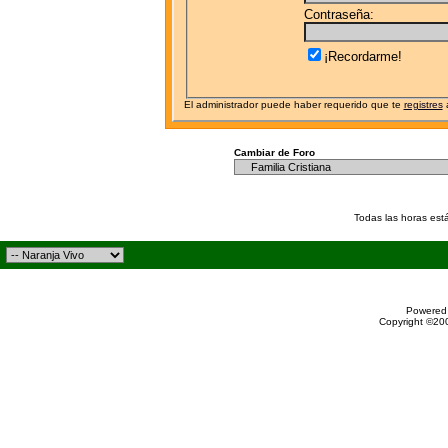
Contraseña:
¡Recordarme!
El administrador puede haber requerido que te
registres
a
Cambiar de Foro
Todas las horas est
Powered 
Copyright ©200