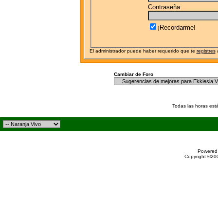
Contraseña:
¡Recordarme!
El administrador puede haber requerido que te
registres
a
Cambiar de Foro
Todas las horas est
Powered 
Copyright ©200