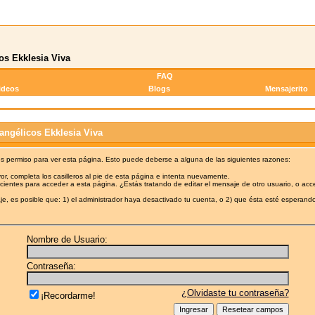
os Ekklesia Viva
FAQ
ideos
Blogs
Mensajerito
angélicos Ekklesia Viva
es permiso para ver esta página. Esto puede deberse a alguna de las siguientes razones:
or, completa los casilleros al pie de esta página e intenta nuevamente.
cientes para acceder a esta página. ¿Estás tratando de editar el mensaje de otro usuario, o acc
e, es posible que: 1) el administrador haya desactivado tu cuenta, o 2) que ésta esté esperando
Nombre de Usuario:
Contraseña:
¿Olvidaste tu contraseña?
¡Recordarme!