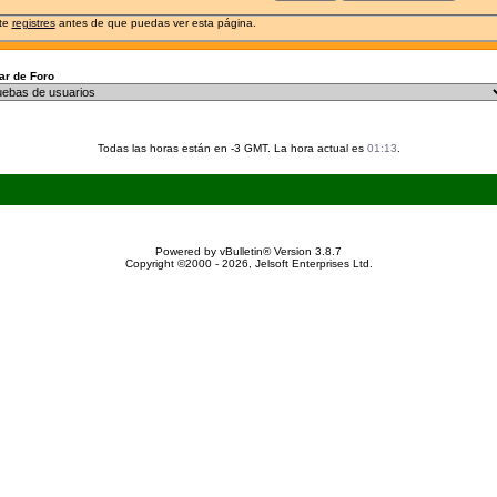
 te
registres
antes de que puedas ver esta página.
r de Foro
Todas las horas están en -3 GMT. La hora actual es
01:13
.
Powered by vBulletin® Version 3.8.7
Copyright ©2000 - 2026, Jelsoft Enterprises Ltd.