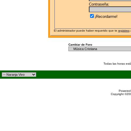
Contraseña:
¡Recordarme!
El administrador puede haber requerido que te
registres
a
Cambiar de Foro
Todas las horas est
Powered 
Copyright ©200