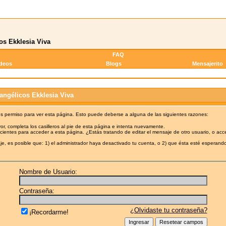
os Ekklesia Viva
FAQ
ideos
Blogs
Mensajerito
angélicos Ekklesia Viva
es permiso para ver esta página. Esto puede deberse a alguna de las siguientes razones:
or, completa los casilleros al pie de esta página e intenta nuevamente.
cientes para acceder a esta página. ¿Estás tratando de editar el mensaje de otro usuario, o acc
e, es posible que: 1) el administrador haya desactivado tu cuenta, o 2) que ésta esté esperando
Nombre de Usuario:
Contraseña:
¿Olvidaste tu contraseña?
¡Recordarme!