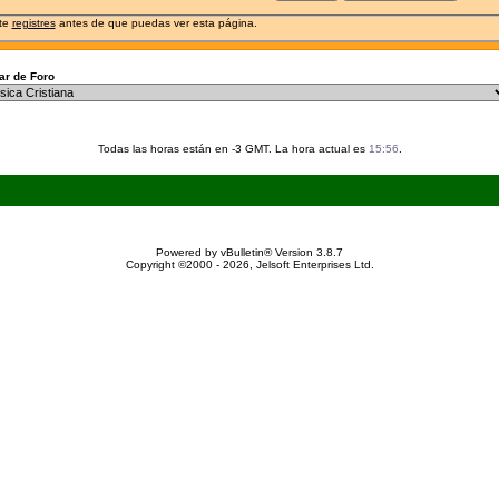
 te
registres
antes de que puedas ver esta página.
r de Foro
Todas las horas están en -3 GMT. La hora actual es
15:56
.
Powered by vBulletin® Version 3.8.7
Copyright ©2000 - 2026, Jelsoft Enterprises Ltd.