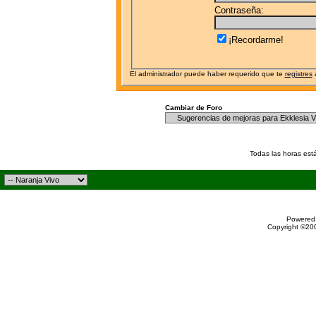
Contraseña:
¡Recordarme!
El administrador puede haber requerido que te
registres
a
Cambiar de Foro
Todas las horas est
Powered 
Copyright ©200