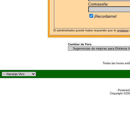
Contraseña:
¡Recordarme!
El administrador puede haber requerido que te
registres
a
Cambiar de Foro
Todas las horas est
Powered 
Copyright ©200