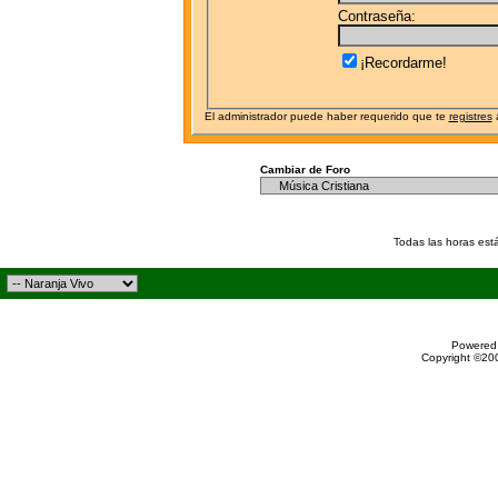
Contraseña:
¡Recordarme!
El administrador puede haber requerido que te
registres
a
Cambiar de Foro
Todas las horas est
Powered 
Copyright ©200