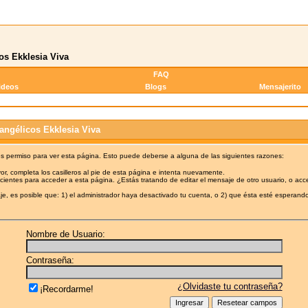
os Ekklesia Viva
FAQ
ideos
Blogs
Mensajerito
angélicos Ekklesia Viva
es permiso para ver esta página. Esto puede deberse a alguna de las siguientes razones:
or, completa los casilleros al pie de esta página e intenta nuevamente.
cientes para acceder a esta página. ¿Estás tratando de editar el mensaje de otro usuario, o acc
e, es posible que: 1) el administrador haya desactivado tu cuenta, o 2) que ésta esté esperando
Nombre de Usuario:
Contraseña:
¿Olvidaste tu contraseña?
¡Recordarme!