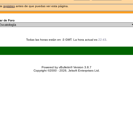
 te
registres
antes de que puedas ver esta página.
r de Foro
Todas las horas están en -3 GMT. La hora actual es
22:43
.
Powered by vBulletin® Version 3.8.7
Copyright ©2000 - 2026, Jelsoft Enterprises Ltd.