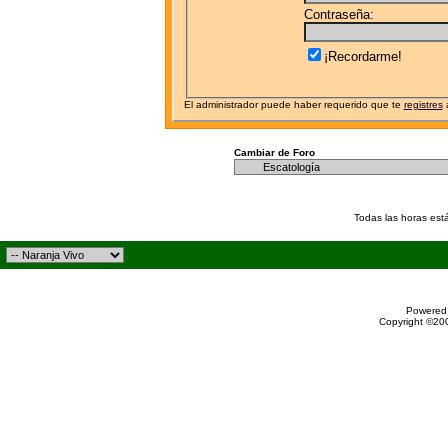
Contraseña:
¡Recordarme!
El administrador puede haber requerido que te
registres
a
Cambiar de Foro
Todas las horas est
Powered 
Copyright ©200