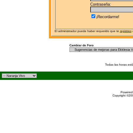
Contraseña:
¡Recordarme!
El administrador puede haber requerido que te
registres
a
Cambiar de Foro
Todas las horas est
Powered 
Copyright ©200