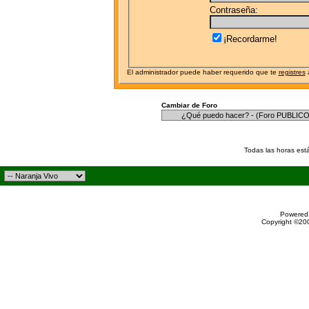
Contraseña:
¡Recordarme!
El administrador puede haber requerido que te
registres
a
Cambiar de Foro
Todas las horas est
Powered 
Copyright ©200