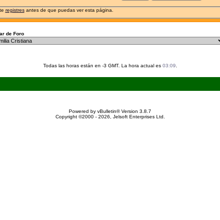
 te
registres
antes de que puedas ver esta página.
r de Foro
Todas las horas están en -3 GMT. La hora actual es
03:09
.
Powered by vBulletin® Version 3.8.7
Copyright ©2000 - 2026, Jelsoft Enterprises Ltd.