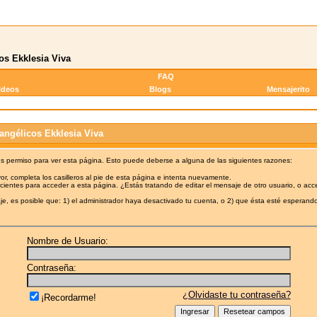
os Ekklesia Viva
FAQ
ideos
Blogs
Mensajerito
angélicos Ekklesia Viva
es permiso para ver esta página. Esto puede deberse a alguna de las siguientes razones:
or, completa los casilleros al pie de esta página e intenta nuevamente.
cientes para acceder a esta página. ¿Estás tratando de editar el mensaje de otro usuario, o acc
e, es posible que: 1) el administrador haya desactivado tu cuenta, o 2) que ésta esté esperando
Nombre de Usuario:
Contraseña:
¿Olvidaste tu contraseña?
¡Recordarme!