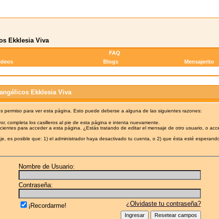
os Ekklesia Viva
FAQ
ideos
Blogs
Mensajerito
angélicos Ekklesia Viva
es permiso para ver esta página. Esto puede deberse a alguna de las siguientes razones:
or, completa los casilleros al pie de esta página e intenta nuevamente.
cientes para acceder a esta página. ¿Estás tratando de editar el mensaje de otro usuario, o acc
e, es posible que: 1) el administrador haya desactivado tu cuenta, o 2) que ésta esté esperando
Nombre de Usuario:
Contraseña:
¿Olvidaste tu contraseña?
¡Recordarme!