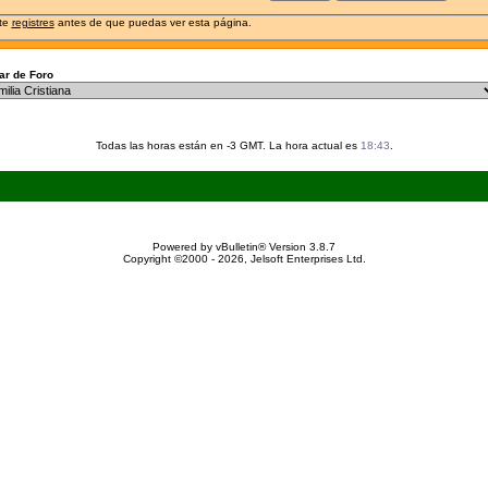
 te
registres
antes de que puedas ver esta página.
r de Foro
Todas las horas están en -3 GMT. La hora actual es
18:43
.
Powered by vBulletin® Version 3.8.7
Copyright ©2000 - 2026, Jelsoft Enterprises Ltd.